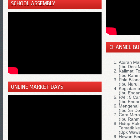
SCHOOL ASSEMBLY
CHANNEL GU
Aturan Ma
(Ibu Desi 
Kalimat 'T
(Ibu Rahm
Pola Bilan
(Ibu Nurul
ONLINE MARKET DAYS
Kegiatan 
(Ibu Endan
PAI : 5 Ca
(Ibu Endan
Mengenal 
(Ibu Sri D
Cara Mera
(Ibu Rahm
Hidup Ruk
Tematik ke
(Bpk Wawa
Hewan Ber