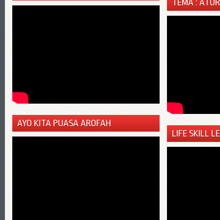
TEMA : ATU
AYO KITA PUASA AROFAH
LIFE SKILL L