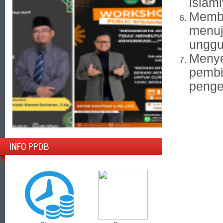
islam
Membi
menuj
unggu
Menye
pembi
penge
INFO PPDB