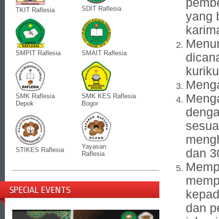
pembe
SDIT Raflesia
TKIT Raflesia
yang 
karim
Menun
SMPIT Raflesia
SMAIT Raflesia
dican
kurik
Meng
Menga
SMK Raflesia
SMK KES Raflesia
Depok
Bogor
denga
sesua
mengh
Yayasan
STIKES Raflesia
dan 3
Raflesia
Mempe
mempe
SPECIAL EVENTS
kepad
dan p