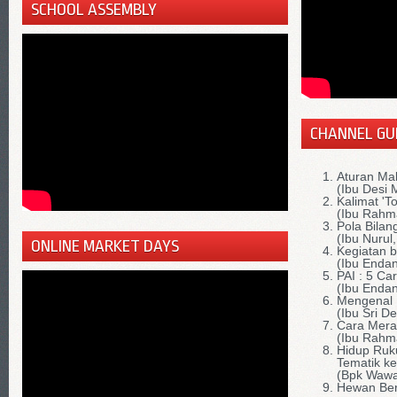
SCHOOL ASSEMBLY
CHANNEL GU
Aturan Ma
(Ibu Desi 
Kalimat 'T
(Ibu Rahm
Pola Bilan
(Ibu Nurul
ONLINE MARKET DAYS
Kegiatan 
(Ibu Endan
PAI : 5 Ca
(Ibu Endan
Mengenal 
(Ibu Sri D
Cara Mera
(Ibu Rahm
Hidup Ruk
Tematik ke
(Bpk Wawa
Hewan Ber