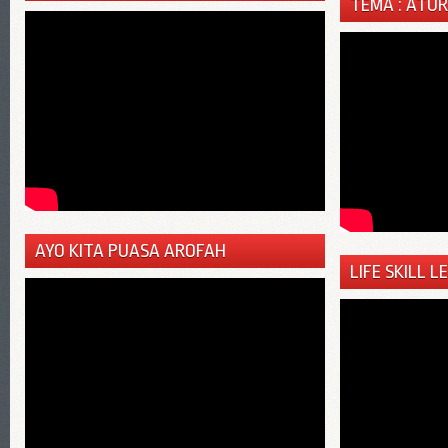
TEMA : ATU
AYO KITA PUASA AROFAH
LIFE SKILL L